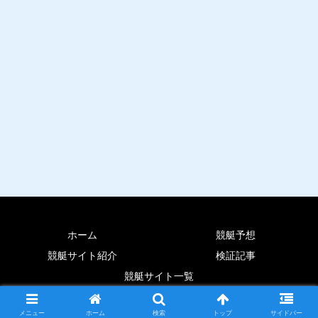
ホーム
競艇予想
競艇サイト紹介
検証記事
競艇サイト一覧
© 2024 競艇AI予想.
メニュー
ホーム
検索
トップ
サイドバー