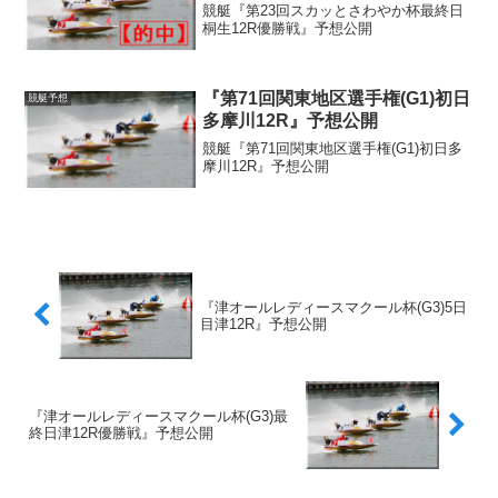
競艇『第23回スカッとさわやか杯最終日
桐生12R優勝戦』予想公開
『第71回関東地区選手権(G1)初日
競艇予想
多摩川12R』予想公開
競艇『第71回関東地区選手権(G1)初日多
摩川12R』予想公開
『津オールレディースマクール杯(G3)5日
目津12R』予想公開
『津オールレディースマクール杯(G3)最
終日津12R優勝戦』予想公開