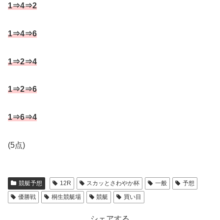
1⇒4⇒2
1⇒4⇒6
1⇒2⇒4
1⇒2⇒6
1⇒6⇒4
(5点)
競艇予想
12R
スカッとさわやか杯
一般
予想
優勝戦
桐生競艇場
競艇
買い目
シェアする