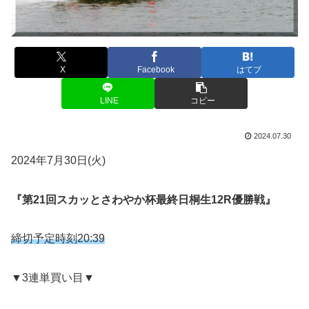
X
Facebook
はてブ
LINE
コピー
2024.07.30
2024年7月30日(火)
『第21回スカッとさわやか杯最終日桐生12R優勝戦』
締切予定時刻20:39
▼3連単買い目▼