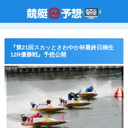
『第21回スカッとさわやか杯最終日桐生
12R優勝戦』予想公開
競艇予想