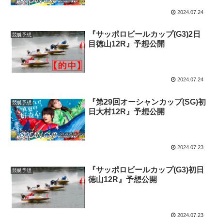
2024.07.24
『サッポロビールカップ(G3)2日
競艇予想
目徳山12R』予想公開
2024.07.24
『第29回オーシャンカップ(SG)初
競艇予想
日大村12R』予想公開
2024.07.23
『サッポロビールカップ(G3)初日
競艇予想
徳山12R』予想公開
2024.07.23