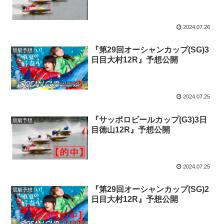
2024.07.26
『第29回オーシャンカップ(SG)3
競艇予想
日目大村12R』予想公開
2024.07.25
『サッポロビールカップ(G3)3日
競艇予想
目徳山12R』予想公開
2024.07.25
『第29回オーシャンカップ(SG)2
競艇予想
日目大村12R』予想公開