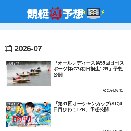
2026-07
『オールレディース第59回日刊ス
競艇予想
ポーツ杯(G3)初日桐生12R』予想
公開
2026.07.31
『第31回オーシャンカップ(SG)4
競艇予想
日目びわこ12R』予想公開