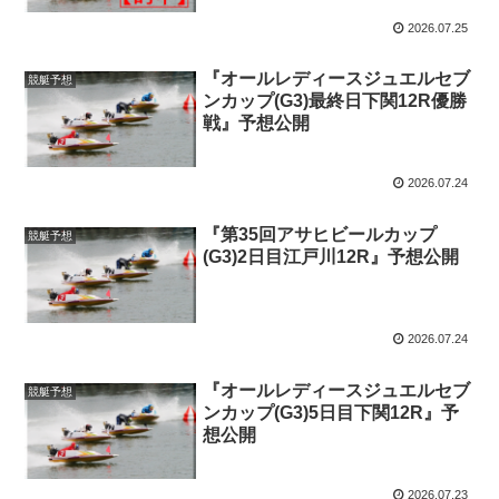
2026.07.25
『オールレディースジュエルセブ
競艇予想
ンカップ(G3)最終日下関12R優勝
戦』予想公開
2026.07.24
『第35回アサヒビールカップ
競艇予想
(G3)2日目江戸川12R』予想公開
2026.07.24
『オールレディースジュエルセブ
競艇予想
ンカップ(G3)5日目下関12R』予
想公開
2026.07.23