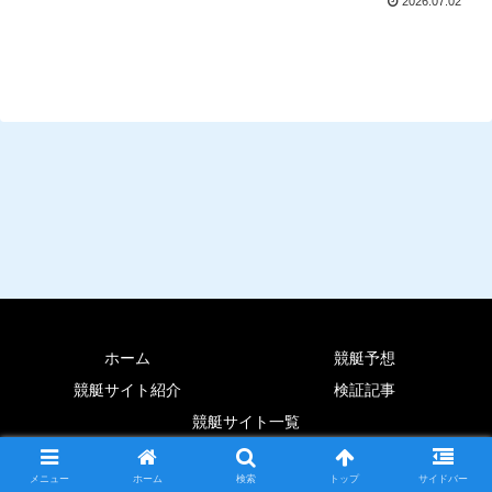
2026.07.02
ホーム
競艇予想
競艇サイト紹介
検証記事
競艇サイト一覧
© 2024 競艇AI予想.
メニュー
ホーム
検索
トップ
サイドバー