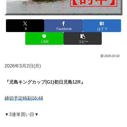
X
Facebook
はてブ
LINE
コピー
2026.03.02
2026年3月2日(月)
『児島キングカップ(G1)初日児島12R』
締切予定時刻16:48
▼3連単買い目▼