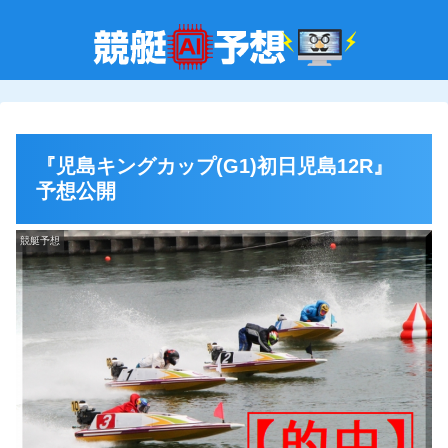
『児島キングカップ(G1)初日児島12R』
予想公開
競艇予想