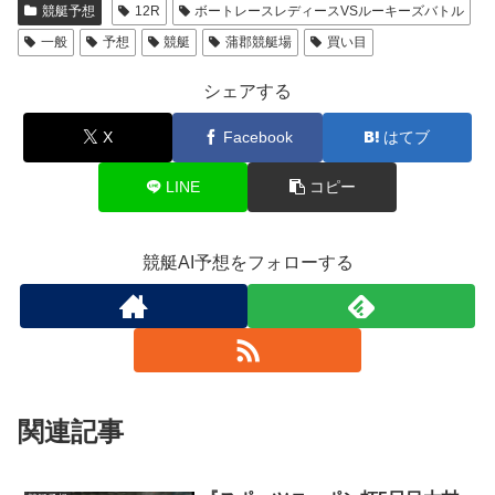
競艇予想
12R
ボートレースレディースVSルーキーズバトル
一般
予想
競艇
蒲郡競艇場
買い目
シェアする
X
Facebook
はてブ
LINE
コピー
競艇AI予想をフォローする
関連記事