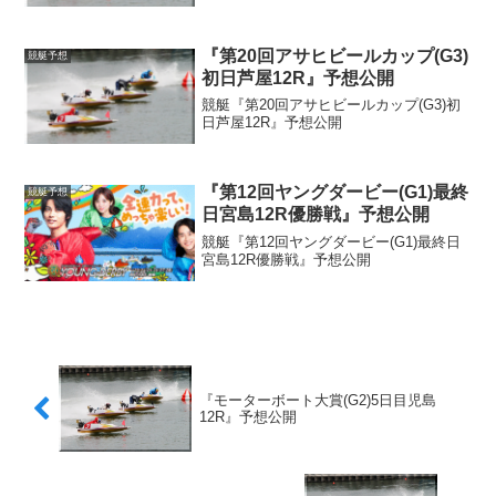
『第20回アサヒビールカップ(G3)
競艇予想
初日芦屋12R』予想公開
競艇『第20回アサヒビールカップ(G3)初
日芦屋12R』予想公開
『第12回ヤングダービー(G1)最終
競艇予想
日宮島12R優勝戦』予想公開
競艇『第12回ヤングダービー(G1)最終日
宮島12R優勝戦』予想公開
『モーターボート大賞(G2)5日目児島
12R』予想公開