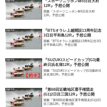
『スポーツニッポン杯5日目大村
競艇予想
12R』予想公開
競艇『スポーツニッポン杯5日目大村
12R』予想公開
『BTSオラレ上越開設13周年記念
競艇予想
3日目平和島12R』予想公開
競艇『BTSオラレ上越開設13周年記念3日
目平和島12R』予想公開
『SUZUKIスピードカップ(G3)最
競艇予想
終日浜名湖12R』予想公開
競艇『SUZUKIスピードカップ(G3)最終日
浜名湖12R』予想公開
『第68回近畿地区選手権競走
競艇予想
(G1)2日目三国12R』予想公開
競艇『第68回近畿地区選手権競走(G1)2日
目三国12R』予想公開