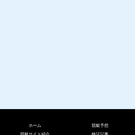
ホーム
競艇予想
競艇サイト紹介
検証記事