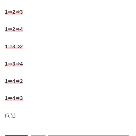
1⇒2⇒3
1⇒2⇒4
1⇒3⇒2
1⇒3⇒4
1⇒4⇒2
1⇒4⇒3
(6点)