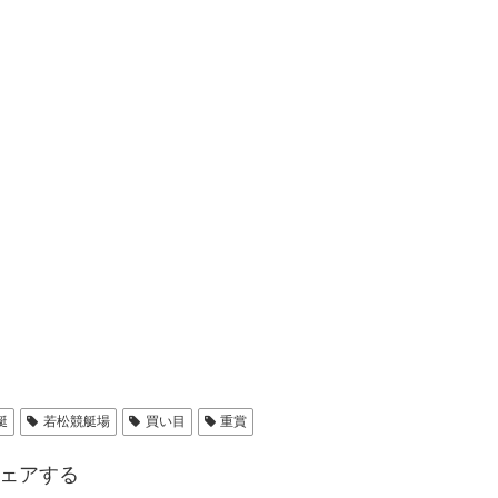
艇
若松競艇場
買い目
重賞
ェアする