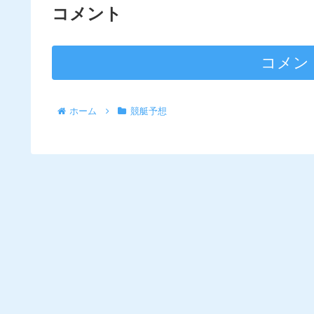
コメント
コメン
ホーム
競艇予想