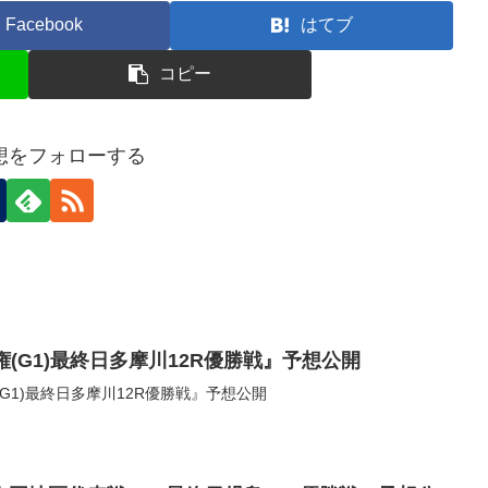
Facebook
はてブ
コピー
予想をフォローする
(G1)最終日多摩川12R優勝戦』予想公開
G1)最終日多摩川12R優勝戦』予想公開