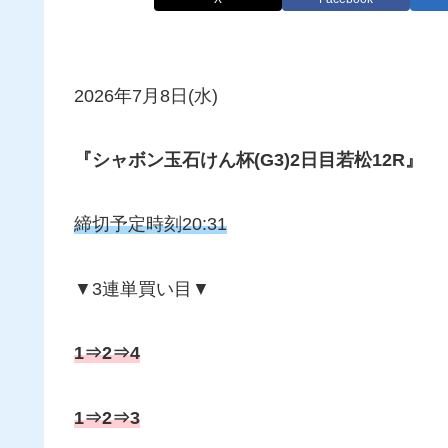
2026年7月8日(水)
『シャボン玉石けん杯(G3)2日目若松12R』
締切予定時刻20:31
▼3連単買い目▼
1⇒2⇒4
1⇒2⇒3