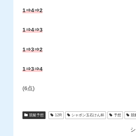
1⇒4⇒2
1⇒4⇒3
1⇒3⇒2
1⇒3⇒4
(6点)
競艇予想
12R
シャボン玉石けん杯
予想
競
シ