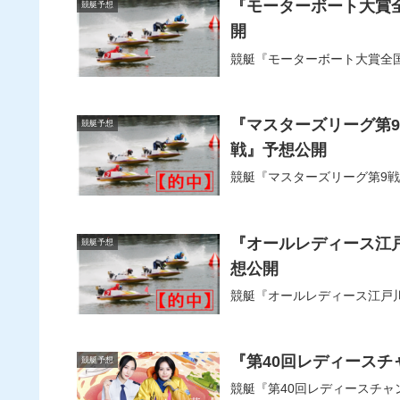
『モーターボート大賞全
競艇予想
開
競艇『モーターボート大賞全国
『マスターズリーグ第9
競艇予想
戦』予想公開
競艇『マスターズリーグ第9戦
『オールレディース江戸川
競艇予想
想公開
競艇『オールレディース江戸川女
『第40回レディースチャ
競艇予想
競艇『第40回レディースチャン