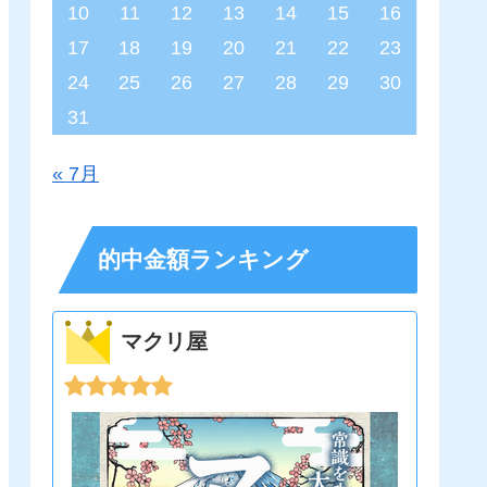
10
11
12
13
14
15
16
17
18
19
20
21
22
23
24
25
26
27
28
29
30
31
« 7月
的中金額ランキング
マクリ屋