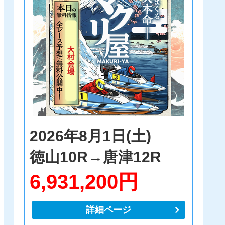
2026年8月1日(土)
徳山10R→唐津12R
6,931,200円
詳細ページ