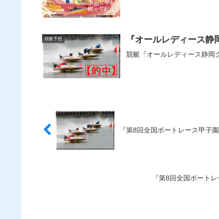
『オールレディース静岡
競艇予想
競艇『オールレディース静岡ク
『第8回全国ボートレース甲子園(
『第8回全国ボートレー