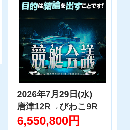
2026年7月29日(水)
唐津12R→びわこ9R
6,550,800円