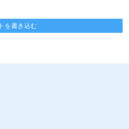
トを書き込む