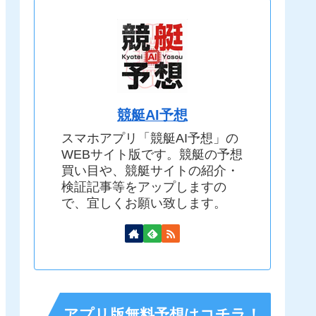
競艇AI予想
スマホアプリ「競艇AI予想」の
WEBサイト版です。競艇の予想
買い目や、競艇サイトの紹介・
検証記事等をアップしますの
で、宜しくお願い致します。
アプリ版無料予想はコチラ！