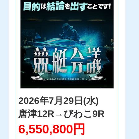
2026年7月29日(水)
唐津12R→びわこ9R
6,550,800円