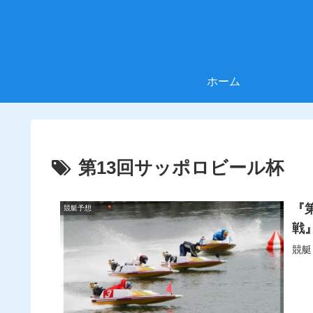
ホーム
第13回サッポロビール杯
『
競艇予想
戦
競艇