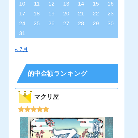
10
11
12
13
14
15
16
17
18
19
20
21
22
23
24
25
26
27
28
29
30
31
« 7月
的中金額ランキング
マクリ屋