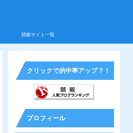
競艇サイト一覧
クリックで的中率アップ？！
プロフィール