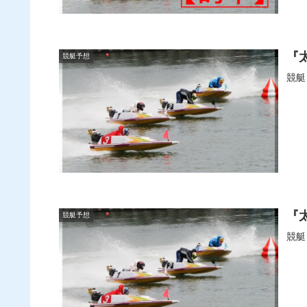
『
競艇予想
競艇
『
競艇予想
競艇