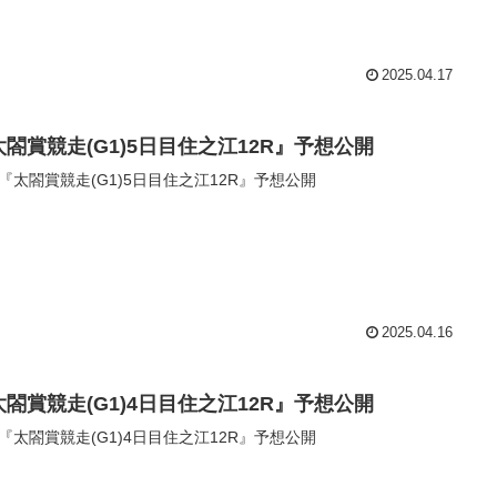
2025.04.17
太閤賞競走(G1)5日目住之江12R』予想公開
『太閤賞競走(G1)5日目住之江12R』予想公開
2025.04.16
太閤賞競走(G1)4日目住之江12R』予想公開
『太閤賞競走(G1)4日目住之江12R』予想公開