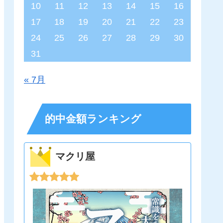
10
11
12
13
14
15
16
17
18
19
20
21
22
23
24
25
26
27
28
29
30
31
« 7月
的中金額ランキング
マクリ屋