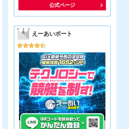
公式ページ
えーあいボート