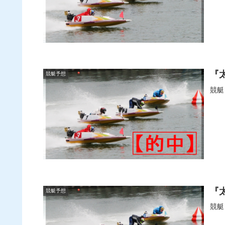
『
競艇予想
競艇
『
競艇予想
競艇