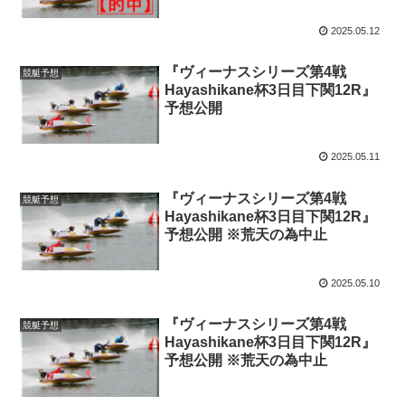
2025.05.12
『ヴィーナスシリーズ第4戦
競艇予想
Hayashikane杯3日目下関12R』
予想公開
2025.05.11
『ヴィーナスシリーズ第4戦
競艇予想
Hayashikane杯3日目下関12R』
予想公開 ※荒天の為中止
2025.05.10
『ヴィーナスシリーズ第4戦
競艇予想
Hayashikane杯3日目下関12R』
予想公開 ※荒天の為中止