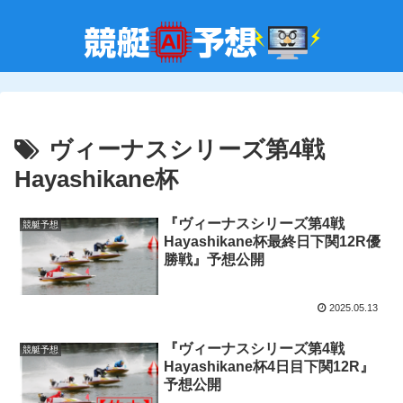
ヴィーナスシリーズ第4戦
Hayashikane杯
『ヴィーナスシリーズ第4戦
競艇予想
Hayashikane杯最終日下関12R優
勝戦』予想公開
2025.05.13
『ヴィーナスシリーズ第4戦
競艇予想
Hayashikane杯4日目下関12R』
予想公開