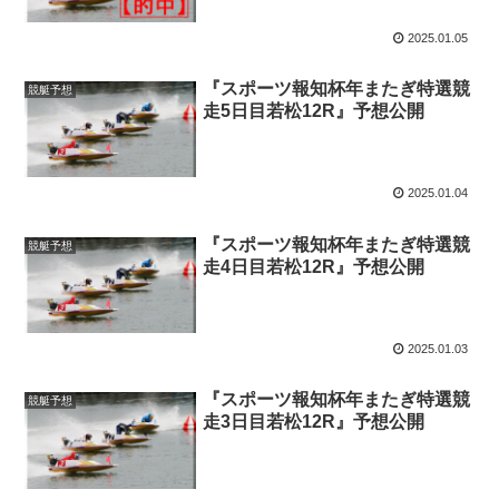
2025.01.05
『スポーツ報知杯年またぎ特選競
競艇予想
走5日目若松12R』予想公開
2025.01.04
『スポーツ報知杯年またぎ特選競
競艇予想
走4日目若松12R』予想公開
2025.01.03
『スポーツ報知杯年またぎ特選競
競艇予想
走3日目若松12R』予想公開