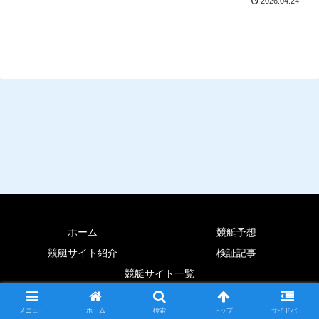
2026.04.24
ホーム
競艇予想
競艇サイト紹介
検証記事
競艇サイト一覧
© 2024 競艇AI予想.
メニュー
ホーム
検索
トップ
サイドバー