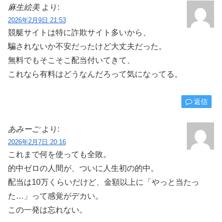
麻生絵美
より:
2026年2月9日 21:53
競艇サイトは特に詐欺サイト多いから、
騙されないか不安だったけど大丈夫だった。
無料でもそこそこ配当付いてきて、
これなら有料はどうなんだろって気になってる。
返信
あみーご
より:
2026年2月7日 20:16
これまで何を使っても全敗。
的中ゼロの人間が、ついに人生初の的中。
配当は10万くらいだけど、金額以上に「やっと当たっ
た…」って感覚がデカい。
この一発は忘れない。