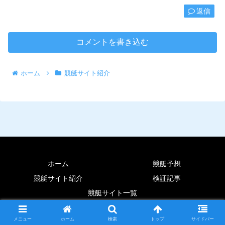
返信
コメントを書き込む
ホーム
競艇サイト紹介
ホーム
競艇予想
競艇サイト紹介
検証記事
競艇サイト一覧
© 2024 競艇AI予想.
メニュー
ホーム
検索
トップ
サイドバー