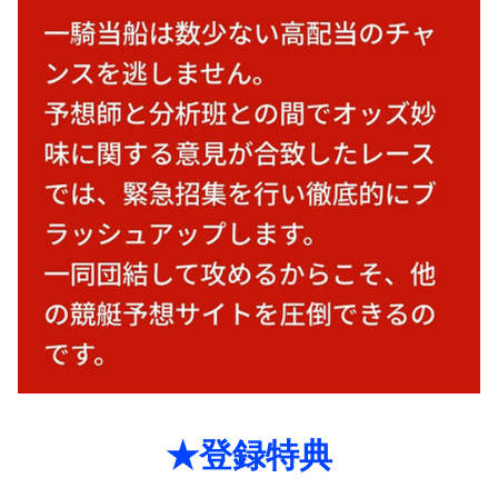
★登録特典