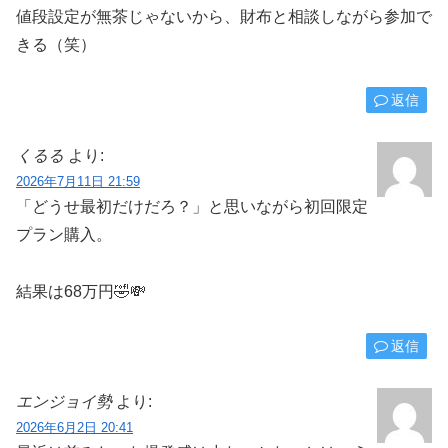
値段設定が無茶じゃないから、財布と相談しながら参加で
きる（笑）
返信
くるる
より:
2026年7月11日 21:59
「どうせ最初だけだろ？」と思いながら初回限定
プラン購入。
結果は68万円🤣💸
返信
エンジョイ勢
より:
2026年6月2日 20:41