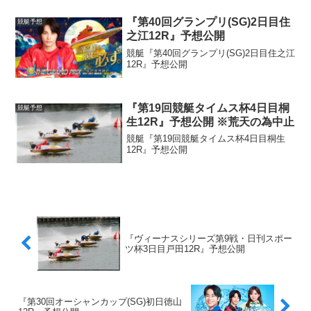
『第40回グランプリ(SG)2日目住
競艇予想
之江12R』予想公開
競艇『第40回グランプリ(SG)2日目住之江
12R』予想公開
『第19回競艇タイムス杯4日目桐
競艇予想
生12R』予想公開 ※荒天の為中止
競艇『第19回競艇タイムス杯4日目桐生
12R』予想公開
『ヴィーナスシリーズ第9戦・日刊スポー
ツ杯3日目戸田12R』予想公開
『第30回オーシャンカップ(SG)初日徳山