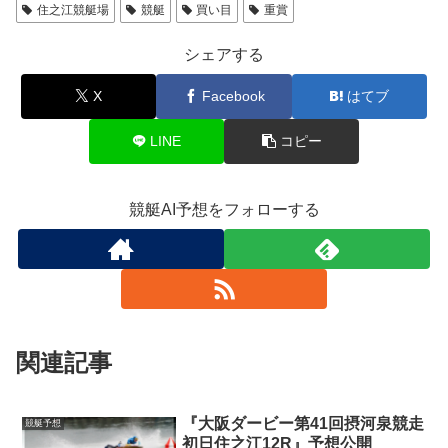
住之江競艇場
競艇
買い目
重賞
シェアする
X
Facebook
はてブ
LINE
コピー
競艇AI予想をフォローする
関連記事
『大阪ダービー第41回摂河泉競走
競艇予想
初日住之江12R』予想公開