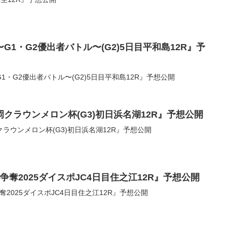
1・G2優出者バトル〜(G2)5日目平和島12R』予
・G2優出者バトル〜(G2)5日目平和島12R』予想公開
クラウンメロン杯(G3)初日浜名湖12R』予想公開
ラウンメロン杯(G3)初日浜名湖12R』予想公開
奪2025ダイスポJC4日目住之江12R』予想公開
2025ダイスポJC4日目住之江12R』予想公開