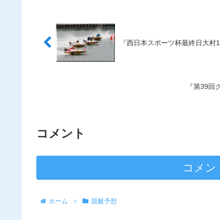
『西日本スポーツ杯最終日大村1
『第39回
コメント
コメン
ホーム
競艇予想