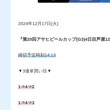
2024年12月17日(火)
『第20回アサヒビールカップ(G3)4日目芦屋1
締切予定時刻14:13
▼3連単買い目▼
1⇒4⇒2
1⇒4⇒3