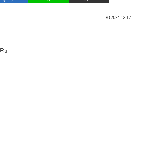
2024.12.17
2R』