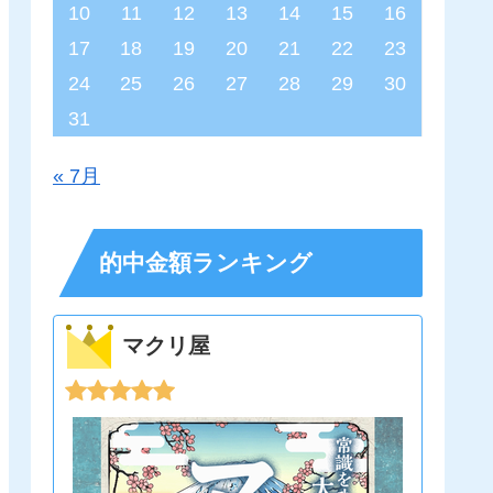
10
11
12
13
14
15
16
17
18
19
20
21
22
23
24
25
26
27
28
29
30
31
« 7月
的中金額ランキング
マクリ屋