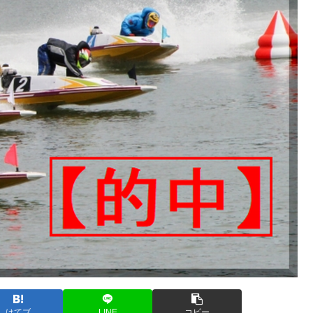
はてブ
LINE
コピー