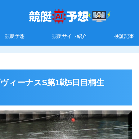
競艇予想
競艇サイト紹介
検証記事
ヴィーナスS第1戦5日目桐生