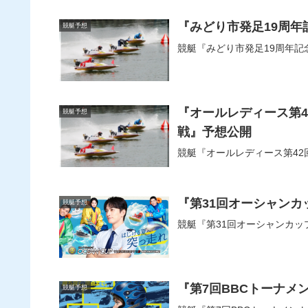
『みどり市発足19周年
競艇予想
競艇『みどり市発足19周年記
『オールレディース第4
競艇予想
戦』予想公開
競艇『オールレディース第42
『第31回オーシャンカッ
競艇予想
競艇『第31回オーシャンカップ
『第7回BBCトーナメン
競艇予想