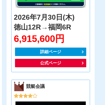
2026年7月30日(木)
徳山12R→福岡6R
6,915,600円
詳細ページ
公式ページ
競艇会議