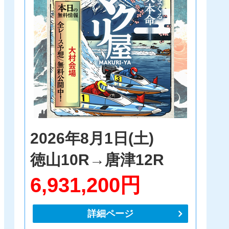
2026年8月1日(土)
徳山10R→唐津12R
6,931,200円
詳細ページ