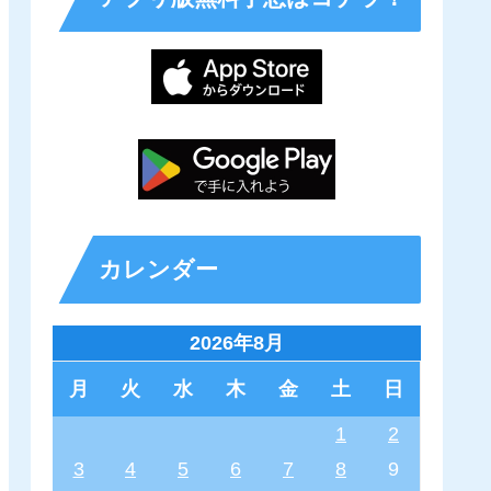
カレンダー
2026年8月
月
火
水
木
金
土
日
1
2
3
4
5
6
7
8
9