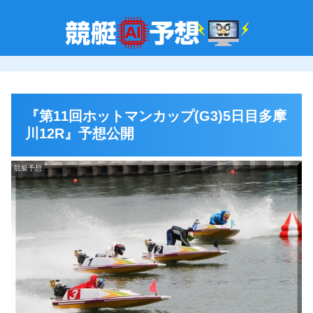
『第11回ホットマンカップ(G3)5日目多摩
川12R』予想公開
競艇予想