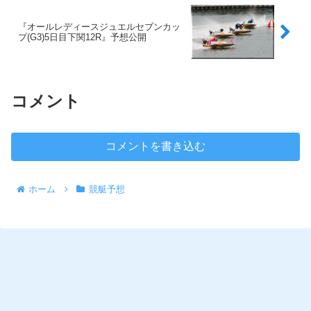
『オールレディースジュエルセブンカッ
プ(G3)5日目下関12R』予想公開
コメント
コメントを書き込む
ホーム
競艇予想