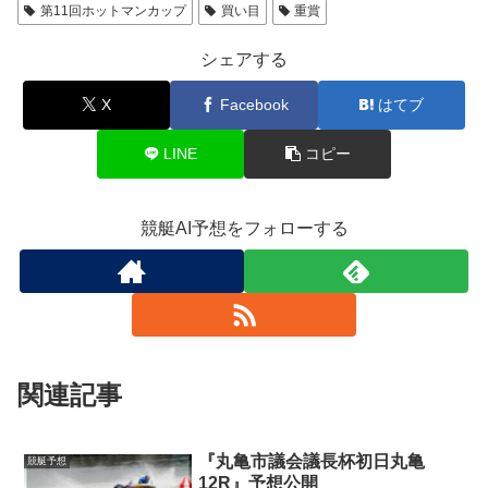
第11回ホットマンカップ
買い目
重賞
シェアする
X
Facebook
はてブ
LINE
コピー
競艇AI予想をフォローする
関連記事
『丸亀市議会議長杯初日丸亀
競艇予想
12R』予想公開