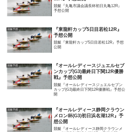
競艇『丸亀市議会議長杯初日丸亀12R』
予想公開
『東龍軒カップ5日目若松12R』
競艇予想
予想公開
競艇『東龍軒カップ5日目若松12R』予想
公開
『オールレディースジュエルセブ
競艇予想
ンカップ(G3)最終日下関12R優勝
戦』予想公開
競艇『オールレディースジュエルセブン
カップ(G3)最終日下関12R優勝戦』予想公
開
『オールレディース静岡クラウン
競艇予想
メロン杯(G3)初日浜名湖12R』予
想公開
競艇『オールレディース静岡クラウンメ