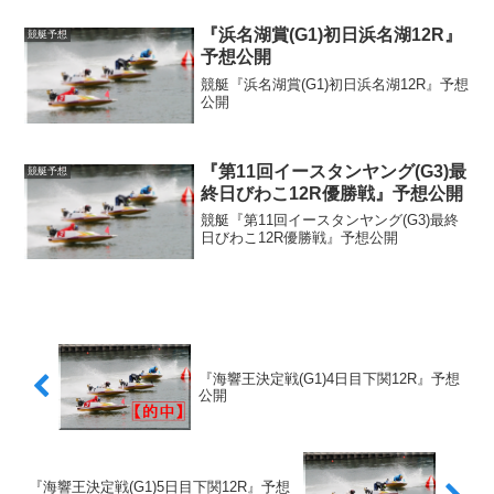
『浜名湖賞(G1)初日浜名湖12R』
競艇予想
予想公開
競艇『浜名湖賞(G1)初日浜名湖12R』予想
公開
『第11回イースタンヤング(G3)最
競艇予想
終日びわこ12R優勝戦』予想公開
競艇『第11回イースタンヤング(G3)最終
日びわこ12R優勝戦』予想公開
『海響王決定戦(G1)4日目下関12R』予想
公開
『海響王決定戦(G1)5日目下関12R』予想