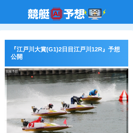
『江戸川大賞(G1)2日目江戸川12R』予想
公開
競艇予想