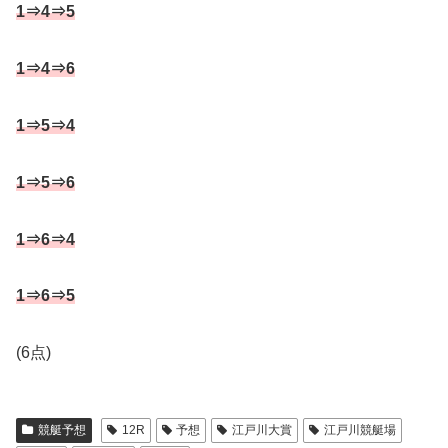
1⇒4⇒5
1⇒4⇒6
1⇒5⇒4
1⇒5⇒6
1⇒6⇒4
1⇒6⇒5
(6点)
競艇予想
12R
予想
江戸川大賞
江戸川競艇場