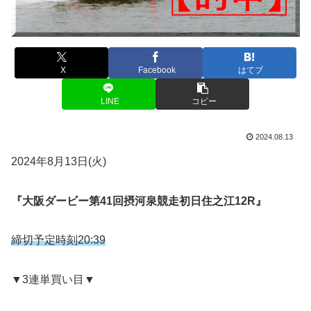
X
Facebook
はてブ
LINE
コピー
2024.08.13
2024年8月13日(火)
『大阪ダービー第41回摂河泉競走初日住之江12R』
締切予定時刻20:39
▼3連単買い目▼