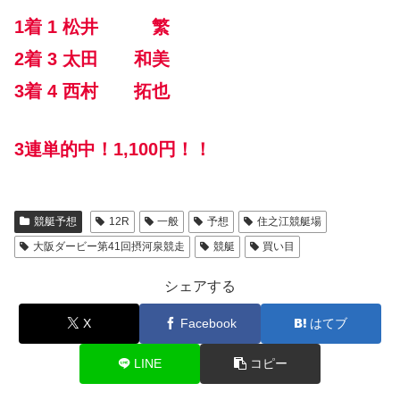
1着 1
松井 繁
2着 3
太田 和美
3着 4
西村 拓也
3連単的中！1,100円！！
競艇予想
12R
一般
予想
住之江競艇場
大阪ダービー第41回摂河泉競走
競艇
買い目
シェアする
X
Facebook
はてブ
LINE
コピー