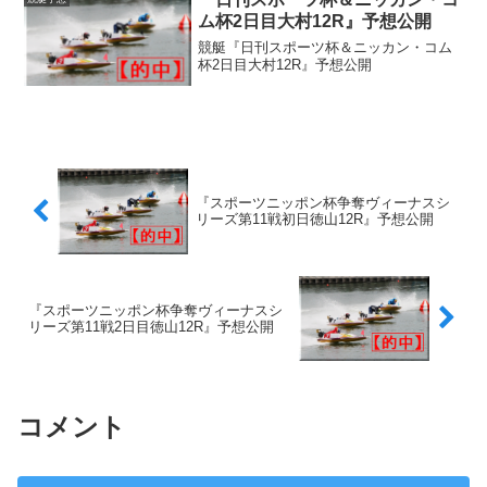
ム杯2日目大村12R』予想公開
競艇『日刊スポーツ杯＆ニッカン・コム
杯2日目大村12R』予想公開
『スポーツニッポン杯争奪ヴィーナスシ
リーズ第11戦初日徳山12R』予想公開
『スポーツニッポン杯争奪ヴィーナスシ
リーズ第11戦2日目徳山12R』予想公開
コメント