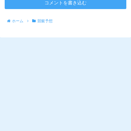
コメントを書き込む
ホーム
競艇予想