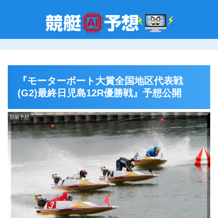
『モーターボート大賞全国地区代表戦
(G2)最終日児島12R優勝戦』予想公開
競艇予想