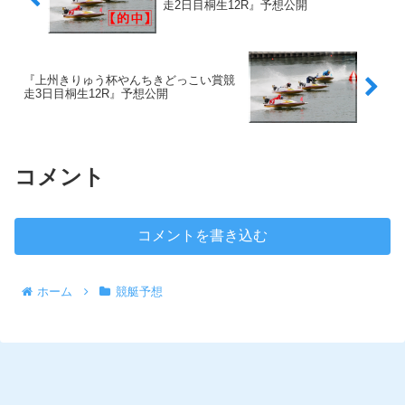
走2日目桐生12R』予想公開
『上州きりゅう杯やんちきどっこい賞競
走3日目桐生12R』予想公開
コメント
コメントを書き込む
ホーム
競艇予想