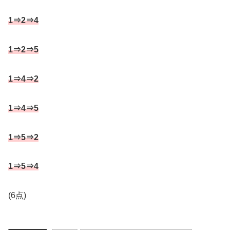
1⇒2⇒4
1⇒2⇒5
1⇒4⇒2
1⇒4⇒5
1⇒5⇒2
1⇒5⇒4
(6点)