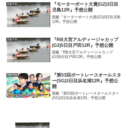
『モーターボート大賞(G2)3日目
競艇予想
児島12R』予想公開
競艇『モーターボート大賞(G2)3日目児島
12R』予想公開
『RB大宮アルディージャカップ
競艇予想
(G3)5日目戸田12R』予想公開
競艇『RB大宮アルディージャカップ
(G3)5日目戸田12R』予想公開
『第53回ボートレースオールスタ
競艇予想
ー(SG)3日目浜名湖12R』予想公
開
競艇『第53回ボートレースオールスター
(SG)3日目浜名湖12R』予想公開