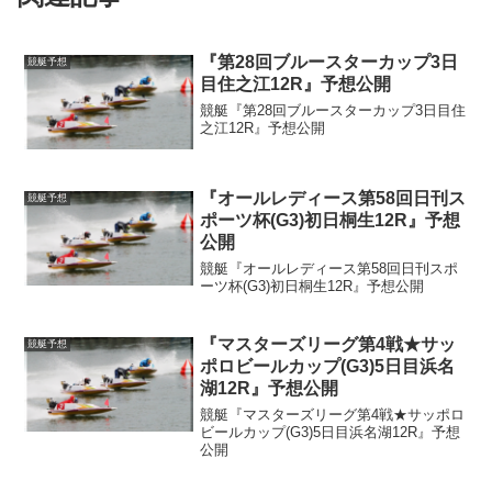
『第28回ブルースターカップ3日
競艇予想
目住之江12R』予想公開
競艇『第28回ブルースターカップ3日目住
之江12R』予想公開
『オールレディース第58回日刊ス
競艇予想
ポーツ杯(G3)初日桐生12R』予想
公開
競艇『オールレディース第58回日刊スポ
ーツ杯(G3)初日桐生12R』予想公開
『マスターズリーグ第4戦★サッ
競艇予想
ポロビールカップ(G3)5日目浜名
湖12R』予想公開
競艇『マスターズリーグ第4戦★サッポロ
ビールカップ(G3)5日目浜名湖12R』予想
公開