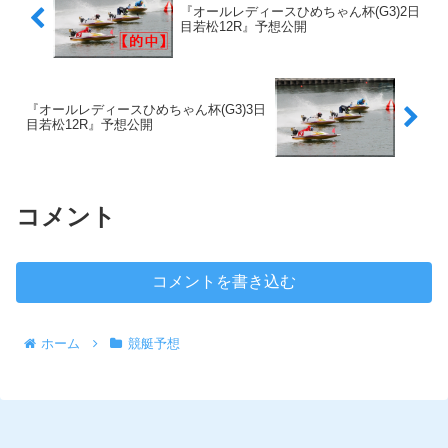
『オールレディースひめちゃん杯(G3)2日
目若松12R』予想公開
『オールレディースひめちゃん杯(G3)3日
目若松12R』予想公開
コメント
コメントを書き込む
ホーム
競艇予想