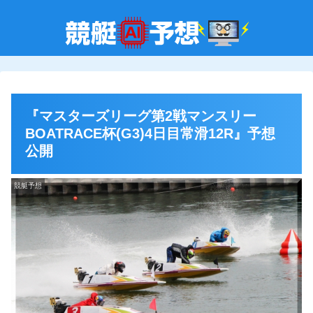
『マスターズリーグ第2戦マンスリー
BOATRACE杯(G3)4日目常滑12R』予想
公開
競艇予想