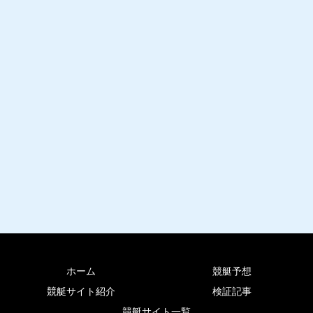
ホーム
競艇予想
競艇サイト紹介
検証記事
競艇サイト一覧