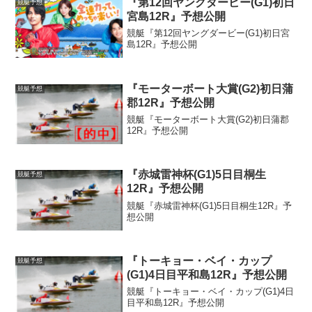
『第12回ヤングダービー(G1)初日
競艇予想
宮島12R』予想公開
競艇『第12回ヤングダービー(G1)初日宮
島12R』予想公開
『モーターボート大賞(G2)初日蒲
競艇予想
郡12R』予想公開
競艇『モーターボート大賞(G2)初日蒲郡
12R』予想公開
『赤城雷神杯(G1)5日目桐生
競艇予想
12R』予想公開
競艇『赤城雷神杯(G1)5日目桐生12R』予
想公開
『トーキョー・ベイ・カップ
競艇予想
(G1)4日目平和島12R』予想公開
競艇『トーキョー・ベイ・カップ(G1)4日
目平和島12R』予想公開