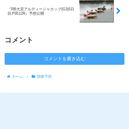
『RB大宮アルディージャカップ(G3)5日
目戸田12R』予想公開
コメント
コメントを書き込む
ホーム
競艇予想