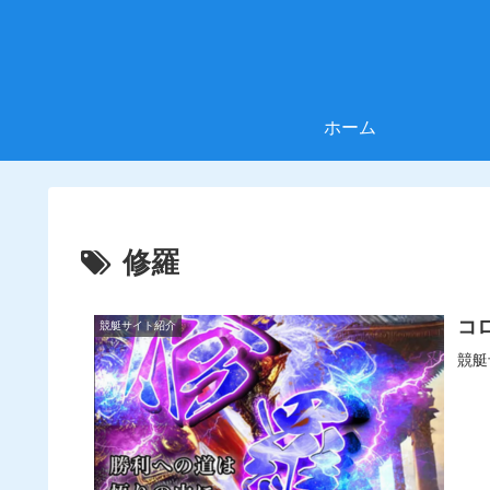
ホーム
修羅
コ
競艇サイト紹介
競艇