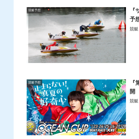
『
競艇予想
予
競艇
『
競艇予想
開
競艇