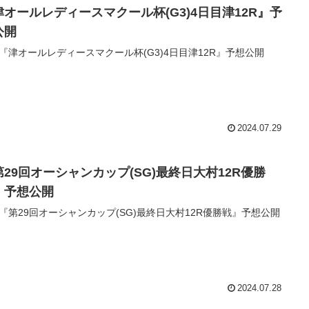
津オールレディースマクール杯(G3)4日目津12R』予
公開
『津オールレディースマクール杯(G3)4日目津12R』予想公開
2024.07.29
第29回オーシャンカップ(SG)最終日大村12R優勝
』予想公開
『第29回オーシャンカップ(SG)最終日大村12R優勝戦』予想公開
2024.07.28