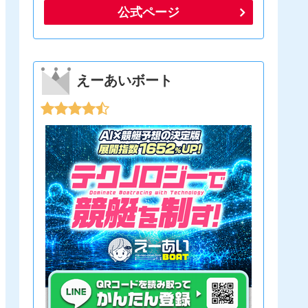
公式ページ
えーあいボート