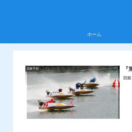
ホーム
『
競艇予想
競艇