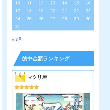
10
11
12
13
14
15
16
17
18
19
20
21
22
23
24
25
26
27
28
29
30
31
« 7月
的中金額ランキング
マクリ屋