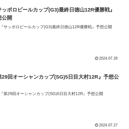
サッポロビールカップ(G3)最終日徳山12R優勝戦』
想公開
『サッポロビールカップ(G3)最終日徳山12R優勝戦』予想公開
2024.07.28
第29回オーシャンカップ(SG)5日目大村12R』予想公
『第29回オーシャンカップ(SG)5日目大村12R』予想公開
2024.07.27