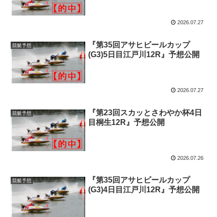
2026.07.27
『第35回アサヒビールカップ
競艇予想
(G3)5日目江戸川12R』予想公開
2026.07.27
『第23回スカッとさわやか杯4日
競艇予想
目桐生12R』予想公開
2026.07.26
『第35回アサヒビールカップ
競艇予想
(G3)4日目江戸川12R』予想公開