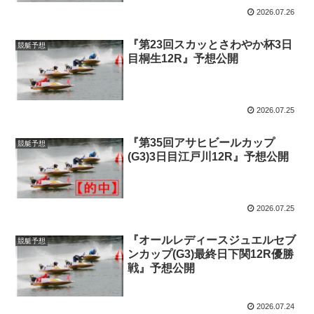
2026.07.26
『第23回スカッとさわやか杯3日
競艇予想
目桐生12R』予想公開
2026.07.25
『第35回アサヒビールカップ
競艇予想
(G3)3日目江戸川12R』予想公開
2026.07.25
『オールレディースジュエルセブ
競艇予想
ンカップ(G3)最終日下関12R優勝
戦』予想公開
2026.07.24