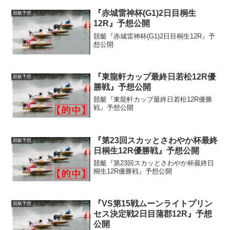
『赤城雷神杯(G1)2日目桐生
競艇予想
12R』予想公開
競艇『赤城雷神杯(G1)2日目桐生12R』予
想公開
『東龍軒カップ最終日若松12R優
競艇予想
勝戦』予想公開
競艇『東龍軒カップ最終日若松12R優勝
戦』予想公開
『第23回スカッとさわやか杯最終
競艇予想
日桐生12R優勝戦』予想公開
競艇『第23回スカッとさわやか杯最終日
桐生12R優勝戦』予想公開
『VS第15戦ムーンライトプリン
競艇予想
セス決定戦2日目蒲郡12R』予想
公開