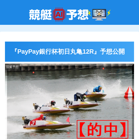
『PayPay銀行杯初日丸亀12R』予想公開
競艇予想