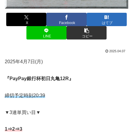
X
Facebook
はてブ
LINE
コピー
2025.04.07
2025年4月7日(月)
『PayPay銀行杯初日丸亀12R』
締切予定時刻20:39
▼3連単買い目▼
1⇒2⇒3