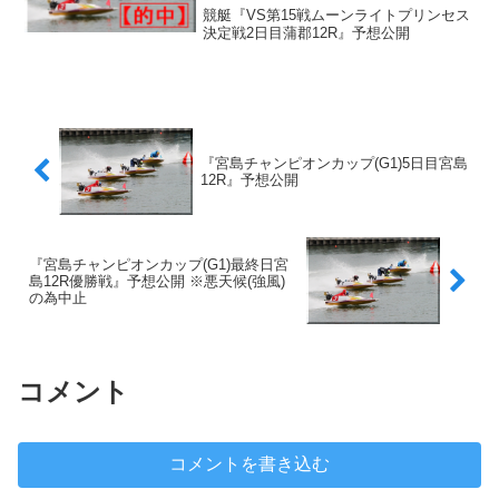
競艇『VS第15戦ムーンライトプリンセス
決定戦2日目蒲郡12R』予想公開
『宮島チャンピオンカップ(G1)5日目宮島
12R』予想公開
『宮島チャンピオンカップ(G1)最終日宮
島12R優勝戦』予想公開 ※悪天候(強風)
の為中止
コメント
コメントを書き込む