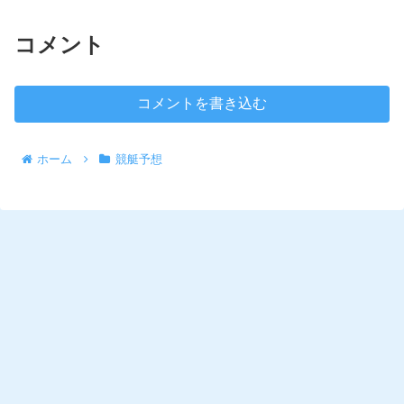
コメント
コメントを書き込む
ホーム
競艇予想