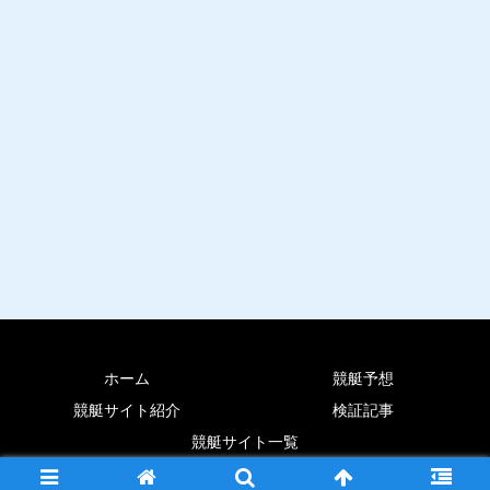
ホーム
競艇予想
競艇サイト紹介
検証記事
競艇サイト一覧
© 2024 競艇AI予想.