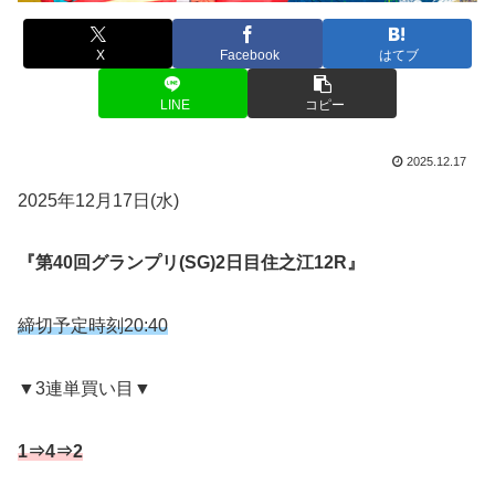
X
Facebook
はてブ
LINE
コピー
2025.12.17
2025年12月17日(水)
『第40回グランプリ(SG)2日目住之江12R』
締切予定時刻20:40
▼3連単買い目▼
1⇒4⇒2