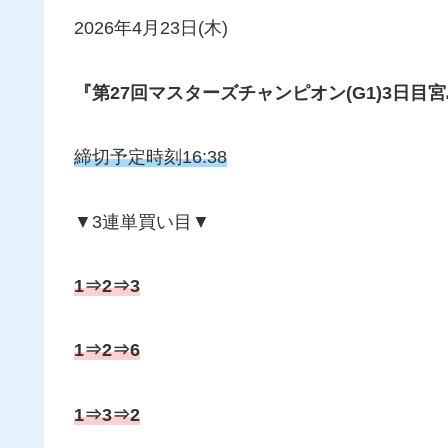
2026年4月23日(木)
『第27回マスターズチャンピオン(G1)3日目宮
締切予定時刻16:38
▼3連単買い目▼
1⇒2⇒3
1⇒2⇒6
1⇒3⇒2