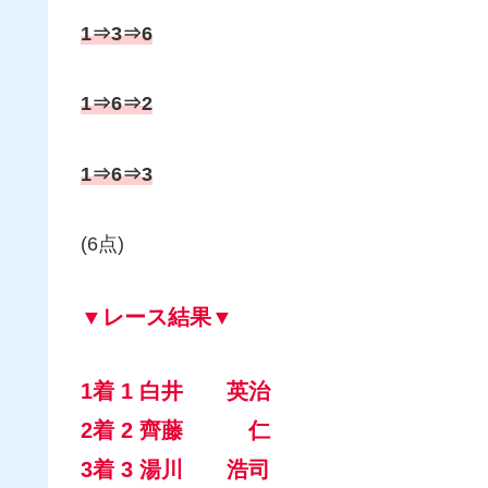
1⇒3⇒6
1⇒6⇒2
1⇒6⇒3
(6点)
▼レース結果▼
1着 1
白井 英治
2着 2
齊藤 仁
3着 3
湯川 浩司