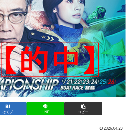
はてブ
LINE
コピー
2026.04.23