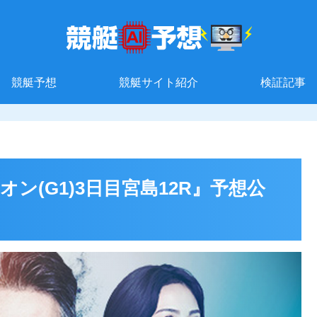
競艇予想
競艇サイト紹介
検証記事
ン(G1)3日目宮島12R』予想公