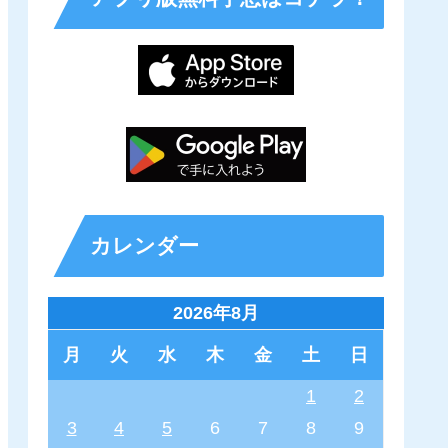
カレンダー
2026年8月
月
火
水
木
金
土
日
1
2
3
4
5
6
7
8
9