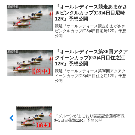
『オールレディース競走あまがさ
競艇予想
きピンクルカップ(G3)4日目尼崎
12R』予想公開
競艇『オールレディース競走あまがさき
ピンクルカップ(G3)4日目尼崎12R』予想
公開
『オールレディース第36回アクア
競艇予想
クイーンカップ(G3)4日目住之江
12R』予想公開
競艇『オールレディース第36回アクアク
イーンカップ(G3)4日目住之江12R』予想
公開
『グルーンがまごおり開設記念蒲郡市長
杯3日目蒲郡12R』予想公開