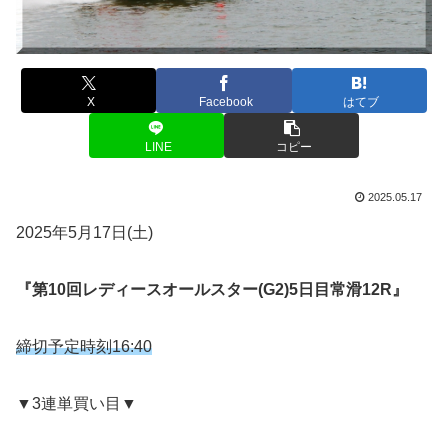
X
Facebook
はてブ
LINE
コピー
2025.05.17
2025年5月17日(土)
『第10回レディースオールスター(G2)5日目常滑12R』
締切予定時刻16:40
▼3連単買い目▼