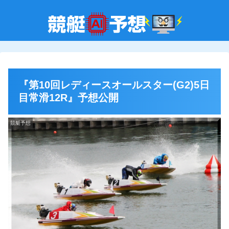
『第10回レディースオールスター(G2)5日
目常滑12R』予想公開
競艇予想