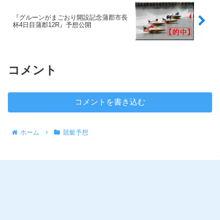
『グルーンがまごおり開設記念蒲郡市長
杯4日目蒲郡12R』予想公開
コメント
コメントを書き込む
ホーム
競艇予想