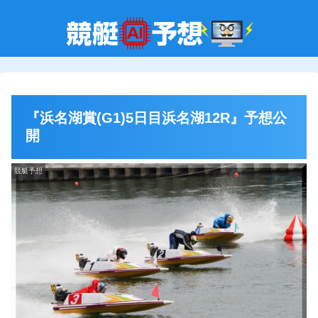
『浜名湖賞(G1)5日目浜名湖12R』予想公
開
競艇予想