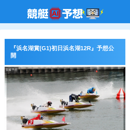
『浜名湖賞(G1)初日浜名湖12R』予想公
開
競艇予想