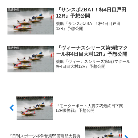
『サンスポZBAT！杯4日目戸田
競艇予想
12R』予想公開
競艇『サンスポZBAT！杯4日目戸田
12R』予想公開
『ヴィーナスシリーズ第5戦マク
競艇予想
ール杯4日目大村12R』予想公開
競艇『ヴィーナスシリーズ第5戦マクール
杯4日目大村12R』予想公開
『モーターボート大賞(G2)最終日下関
12R優勝戦』予想公開
『日刊スポーツ杯争奪第55回蒲郡大賞典