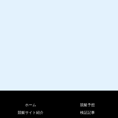
ホーム
競艇予想
競艇サイト紹介
検証記事