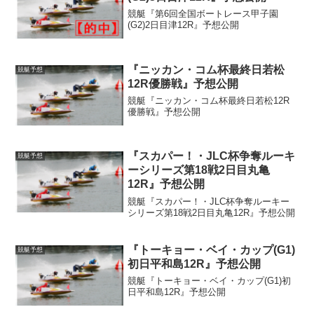
競艇『第6回全国ボートレース甲子園
(G2)2日目津12R』予想公開
『ニッカン・コム杯最終日若松
競艇予想
12R優勝戦』予想公開
競艇『ニッカン・コム杯最終日若松12R
優勝戦』予想公開
『スカパー！・JLC杯争奪ルーキ
競艇予想
ーシリーズ第18戦2日目丸亀
12R』予想公開
競艇『スカパー！・JLC杯争奪ルーキー
シリーズ第18戦2日目丸亀12R』予想公開
『トーキョー・ベイ・カップ(G1)
競艇予想
初日平和島12R』予想公開
競艇『トーキョー・ベイ・カップ(G1)初
日平和島12R』予想公開