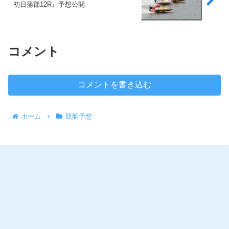
初日蒲郡12R』予想公開
コメント
コメントを書き込む
ホーム
競艇予想