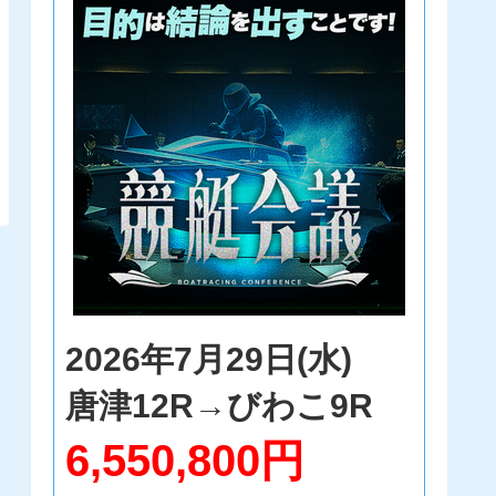
2026年7月29日(水)
唐津12R→びわこ9R
6,550,800円