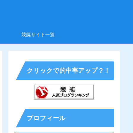
競艇サイト一覧
クリックで的中率アップ？！
プロフィール