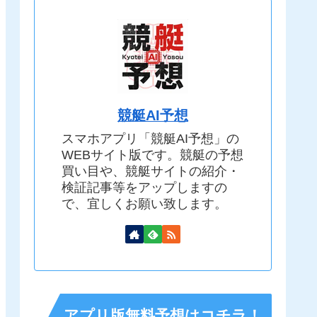
競艇AI予想
スマホアプリ「競艇AI予想」の
WEBサイト版です。競艇の予想
買い目や、競艇サイトの紹介・
検証記事等をアップしますの
で、宜しくお願い致します。
アプリ版無料予想はコチラ！