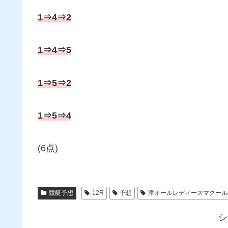
1⇒4⇒2
1⇒4⇒5
1⇒5⇒2
1⇒5⇒4
(6点)
競艇予想
12R
予想
津オールレディースマクール
シ