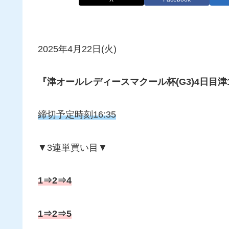
2025年4月22日(火)
『津オールレディースマクール杯(G3)4日目津
締切予定時刻16:35
▼3連単買い目▼
1⇒2⇒4
1⇒2⇒5