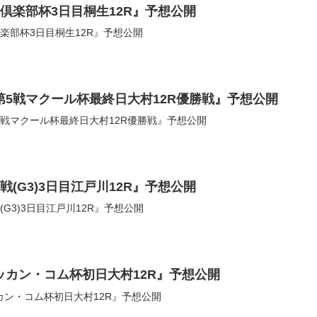
倶楽部杯3日目桐生12R』予想公開
楽部杯3日目桐生12R』予想公開
5戦マクール杯最終日大村12R優勝戦』予想公開
戦マクール杯最終日大村12R優勝戦』予想公開
(G3)3日目江戸川12R』予想公開
G3)3日目江戸川12R』予想公開
ッカン・コム杯初日大村12R』予想公開
ン・コム杯初日大村12R』予想公開