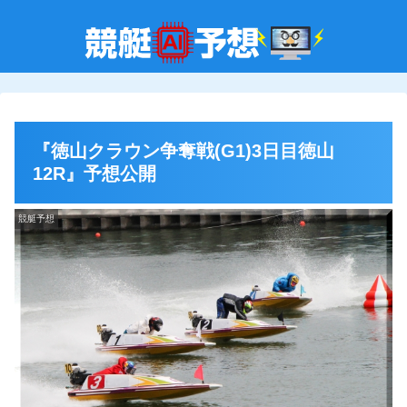
『徳山クラウン争奪戦(G1)3日目徳山
12R』予想公開
競艇予想