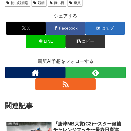
徳山競艇場
競艇
買い目
重賞
シェアする
X
Facebook
はてブ
LINE
コピー
競艇AI予想をフォローする
関連記事
『唐津MB大賞(G2)〜スター候補
競艇予想
チャレンジマッチ〜最終日唐津