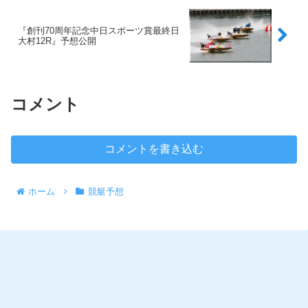
『創刊70周年記念中日スポーツ賞最終日
大村12R』予想公開
コメント
コメントを書き込む
ホーム
競艇予想