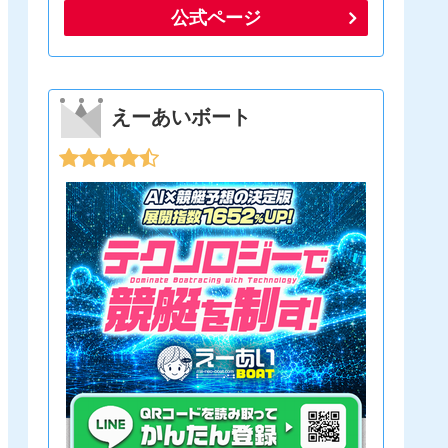
公式ページ
えーあいボート