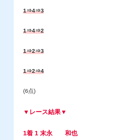
1⇒4⇒3
1⇒4⇒2
1⇒2⇒3
1⇒2⇒4
(6点)
▼レース結果▼
1着 1
末永 和也