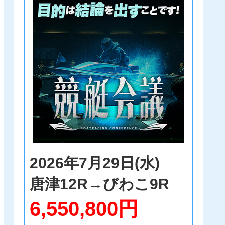
2026年7月29日(水)
唐津12R→びわこ9R
6,550,800円