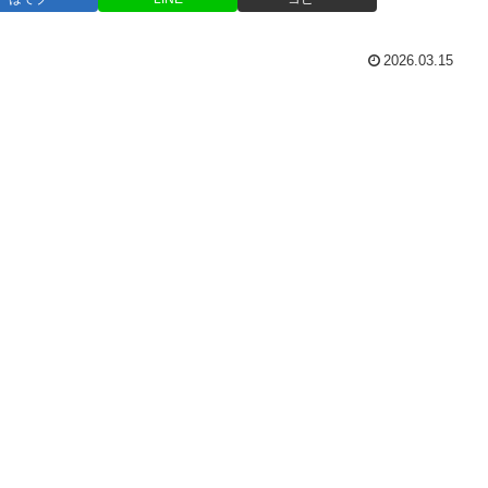
2026.03.15