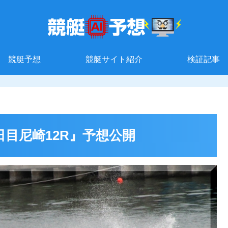
競艇予想
競艇サイト紹介
検証記事
日目尼崎12R』予想公開