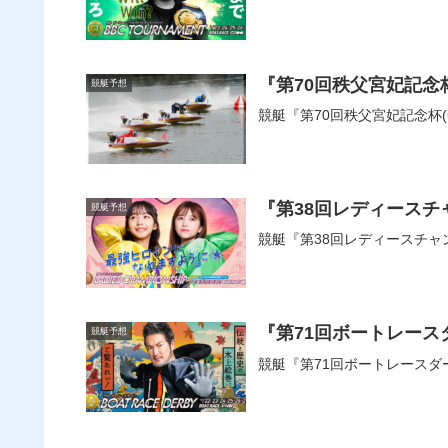
『第70回秩父宮妃記念杯
競艇予想
競艇『第70回秩父宮妃記念杯(
『第38回レディースチ
競艇予想
競艇『第38回レディースチャン
『第71回ボートレースダ
競艇予想
競艇『第71回ボートレースダー