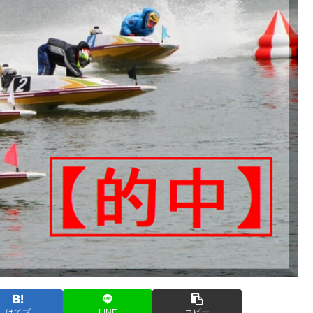
はてブ
LINE
コピー