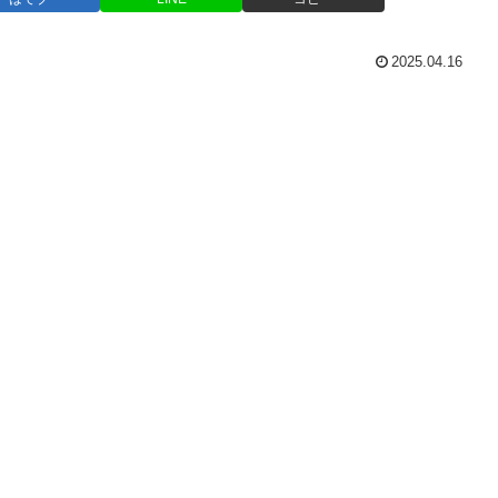
2025.04.16