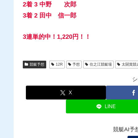
2着 3
中野 次郎
3着 2
田中 信一郎
3連単的中！1,220円！！
競艇予想
12R
予想
住之江競艇場
太閤賞競
シ
X
LINE
競艇AI