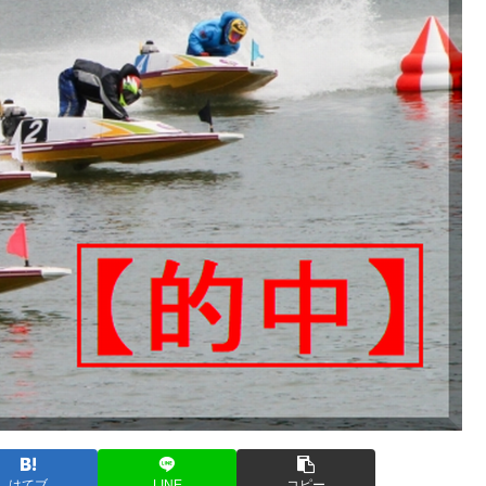
はてブ
LINE
コピー