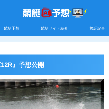
競艇予想
競艇サイト紹介
検証記事
江12R』予想公開