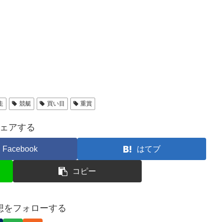
走
競艇
買い目
重賞
ェアする
Facebook
はてブ
コピー
予想をフォローする