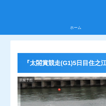
ホーム
『太閤賞競走(G1)5日目住之
競艇予想