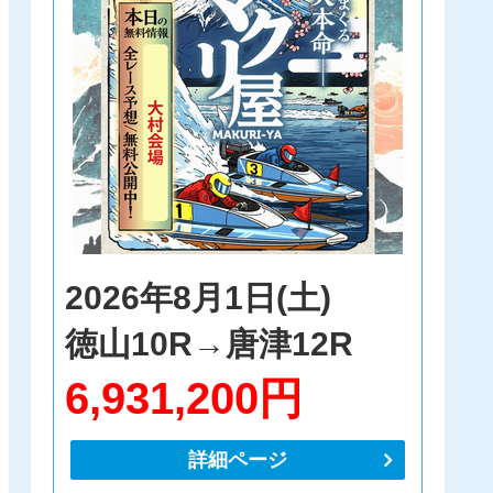
2026年8月1日(土)
徳山10R→唐津12R
6,931,200円
詳細ページ