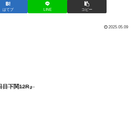
はてブ
LINE
コピー
2025.05.09
日目下関12R』