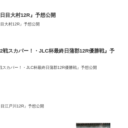
5日目大村12R』予想公開
日目大村12R』予想公開
2戦スカパー！・JLC杯最終日蒲郡12R優勝戦』予
戦スカパー！・JLC杯最終日蒲郡12R優勝戦』予想公開
日目江戸川12R』予想公開