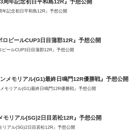
13周年記念初日平和島12R』予想公開
3周年記念初日平和島12R』予想公開
ロビールCUP3日目蒲郡12R』予想公開
ビールCUP3日目蒲郡12R』予想公開
ンメモリアル(G1)最終日鳴門12R優勝戦』予想公開
メモリアル(G1)最終日鳴門12R優勝戦』予想公開
モリアル(SG)2日目若松12R』予想公開
リアル(SG)2日目若松12R』予想公開