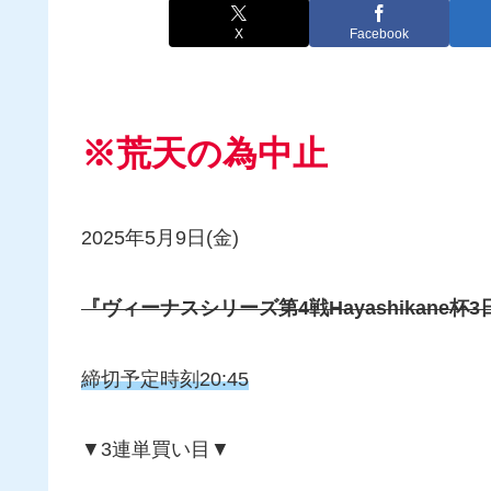
X
Facebook
※荒天の為中止
2025年5月9日(金)
『ヴィーナスシリーズ第4戦Hayashikane杯3
締切予定時刻20:45
▼3連単買い目▼