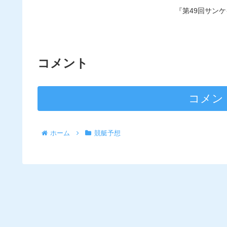
『第49回サン
コメント
コメン
ホーム
競艇予想