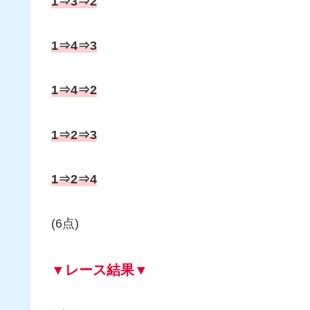
1⇒3⇒2
1⇒4⇒3
1⇒4⇒2
1⇒2⇒3
1⇒2⇒4
(6点)
▼レース結果▼