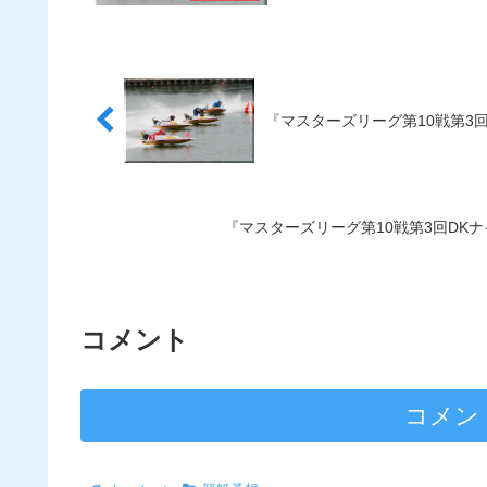
『マスターズリーグ第10戦第3回
『マスターズリーグ第10戦第3回DKナ
コメント
コメン