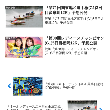
『第71回関東地区選手権(G1)3日
競艇予想
目多摩川12R』予想公開
競艇『第71回関東地区選手権(G1)3日目多
摩川12R』予想公開
『第38回レディースチャンピオン
競艇予想
(G1)5日目福岡12R』予想公開
競艇『第38回レディースチャンピオン
(G1)5日目福岡12R』予想公開
『第7回BBCトーナメント(G1)最終日尼崎
12R決勝戦』予想公開
『オールレディース江戸川女王決定戦