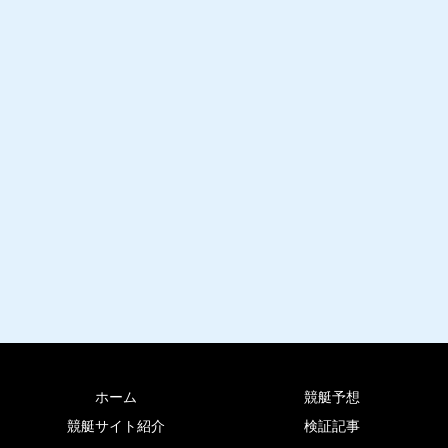
ホーム
競艇予想
競艇サイト紹介
検証記事