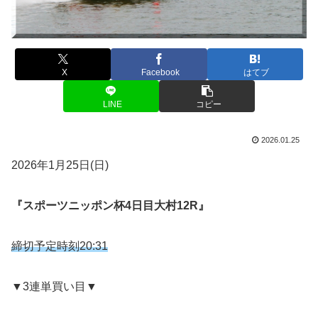
X
Facebook
はてブ
LINE
コピー
2026.01.25
2026年1月25日(日)
『スポーツニッポン杯4日目大村12R』
締切予定時刻20:31
▼3連単買い目▼