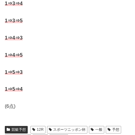
1⇒3⇒4
1⇒3⇒5
1⇒4⇒3
1⇒4⇒5
1⇒5⇒3
1⇒5⇒4
(6点)
競艇予想
12R
スポーツニッポン杯
一般
予想