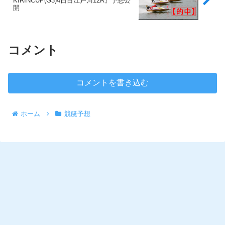
KIRINCUP(G3)4日目江戸川12R』予想公
開
コメント
コメントを書き込む
ホーム
競艇予想