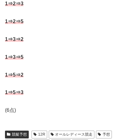
1⇒2⇒3
1⇒2⇒5
1⇒3⇒2
1⇒3⇒5
1⇒5⇒2
1⇒5⇒3
(6点)
競艇予想
12R
オールレディース競走
予想