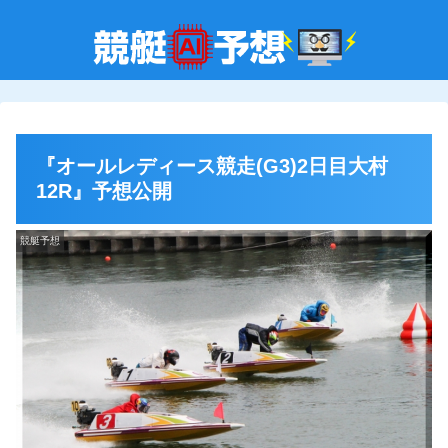
『オールレディース競走(G3)2日目大村
12R』予想公開
競艇予想