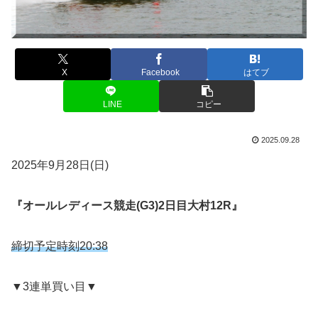
X
Facebook
はてブ
LINE
コピー
2025.09.28
2025年9月28日(日)
『オールレディース競走(G3)2日目大村12R』
締切予定時刻20:38
▼3連単買い目▼