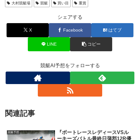
大村競艇場
競艇
買い目
重賞
シェアする
X
Facebook
はてブ
LINE
コピー
競艇AI予想をフォローする
関連記事
『ボートレースレディースVSル
競艇予想
ーキーズバトル最終日蒲郡12R優