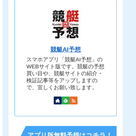
競艇AI予想
スマホアプリ「競艇AI予想」の
WEBサイト版です。競艇の予想
買い目や、競艇サイトの紹介・
検証記事等をアップしますの
で、宜しくお願い致します。
アプリ版無料予想はコチラ！