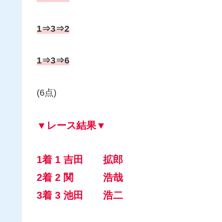
1⇒3⇒2
1⇒3⇒6
(6点)
▼レース結果▼
1着 1
吉田 拡郎
2着 2
関 浩哉
3着 3
池田 浩二