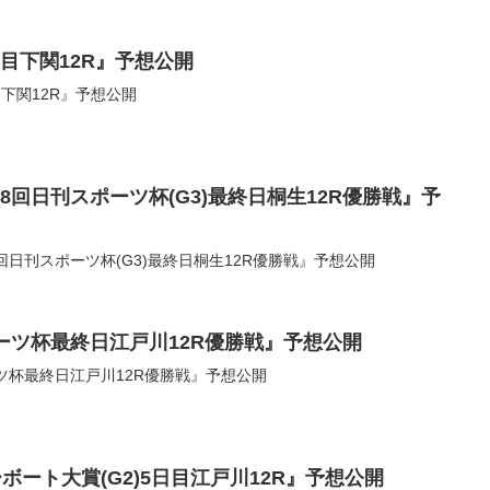
日目下関12R』予想公開
目下関12R』予想公開
8回日刊スポーツ杯(G3)最終日桐生12R優勝戦』予
回日刊スポーツ杯(G3)最終日桐生12R優勝戦』予想公開
ーツ杯最終日江戸川12R優勝戦』予想公開
ツ杯最終日江戸川12R優勝戦』予想公開
ボート大賞(G2)5日目江戸川12R』予想公開