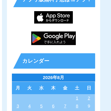
カレンダー
2026年8月
月
火
水
木
金
土
日
1
2
3
4
5
6
7
8
9