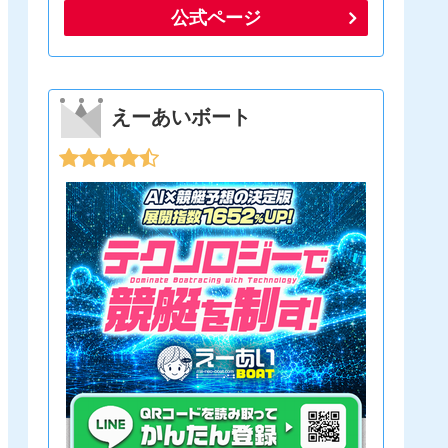
公式ページ
えーあいボート