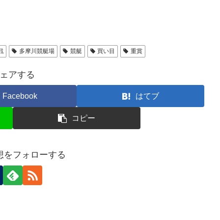
戦
多摩川競艇場
競艇
買い目
重賞
ェアする
Facebook
はてブ
コピー
予想をフォローする