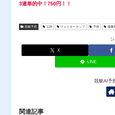
3連単的中！750円！！
競艇予想
12R
ウェイキーカップ
予想
優勝
シ
X
LINE
競艇AI
関連記事